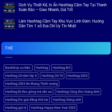
&
có
Dịch Vụ Thiết Kế, In Ấn Hashtag Cầm Tay Tại Thanh
BACKDROP
bình
–
luận
Xuân Bắc – Giao Nhanh, Giá Tốt
ĐIỂM
ở
NHẤN
Dịch
Không
HOÀN
Vụ
có
Làm Hashtag Cầm Tay Khu Vực Linh Đàm: Hướng
HẢO
Thiết
bình
CHO
Kế,
luận
Dẫn Tìm 1 số Địa Chỉ Uy Tín Nhất
CUỘC
In
ở
THI
Ấn
Dịch
Không
“RUNG
Hashtag
Vụ
có
CHUÔNG
Đống
Thiết
bình
VÀNG”
Đa
Kế,
luận
–
In
ở
Chất
Ấn
Làm
THẺ
Lượng
Hashtag
Hashtag
Cao,
Cầm
Cầm
Giao
Tay
Tay
Nhanh
Tại
Khu
Thanh
Vực
Xuân
Linh
Backdrop sự kiện.
Hashtag
Hashtag 8/3
Bắc
Đàm:
–
Hướng
Hashtag 20 năm lớp X
Hashtag 20/10
Hashtag 2025
Giao
Dẫn
Nhanh,
Tìm
Giá
1
Hashtag 2025 An khang Thịnh vượng
Tốt
số
Địa
Hashtag Bị đeo gông mà vẫn vui
Hashtag Cùng đón Giáng Sinh
Chỉ
Uy
Tín
Hashtag Em giai đằng nhà trai
Hashtag Giáng sinh
Nhất
Hashtag giá rẻ
Hashtag Happy New Year 2025