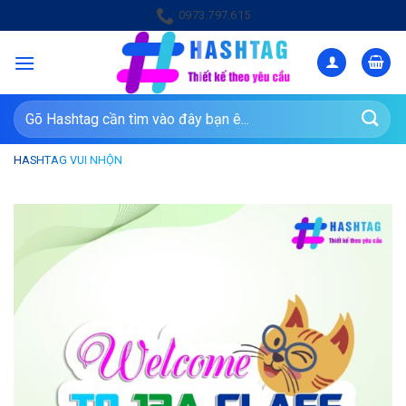
Bỏ
0973.797.615
qua
nội
dung
Tìm
kiếm:
HASHTAG VUI NHỘN