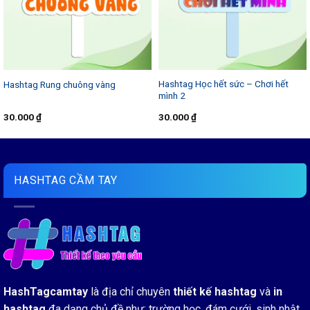
Hashtag Học hết sức – Chơi hết
Hashtag Rung chuông vàng
mình 2
30.000
₫
30.000
₫
HASHTAG CẦM TAY
HashTagcamtay
là địa chỉ chuyên
thiết kế hashtag
và
in
hashtag
đa dạng chủ đề như: trường học, đám cưới, sinh nhật,