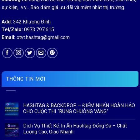
sự kiện, v.v... Bảo đảm giá ưu đãi và mềm nhất thị trường.
Add:
342 Khương Đình
Tel/Zalo:
0973.797.615
Email:
otvt.hashtag@gmail.com
THÔNG TIN MỚI
HASHTAG & BACKDROP – ĐIỂM NHẤN HOÀN HẢO
CHO CUỘC THI “RUNG CHUÔNG VÀNG”
Không
có
Dịch Vụ Thiết Kế, In Ấn Hashtag Đống Đa – Chất
bình
luận
Lượng Cao, Giao Nhanh
ở
HASHTAG
Không