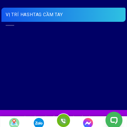
VỊ TRÍ HASHTAG CẦM TAY
GIỚI THIỆU
BÀI VIẾT
LIÊN HỆ
HỎI ĐÁP NHANH
Copyright 2026 ©
Hashtag Cầm tay