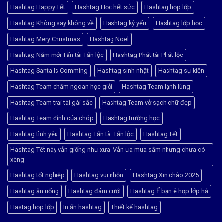
Hashtag Happy Tết
Hashtag Học hết sức
Hashtag họp lớp
Hashtag Không say không về
Hashtag kỷ yếu
Hashtag lớp học
Hashtag Mery Christmas
Hashtag Noel
Hashtag Năm mới Tấn tài Tấn lộc
Hashtag Phát tài Phát lộc
Hashtag Santa Is Comming
Hashtag sinh nhật
Hashtag sự kiện
Hashtag Team chăm ngoan học giỏi
Hashtag Team lạnh lùng
Hashtag Team trai tài gái sắc
Hashtag Team vở sạch chữ đẹp
Hashtag Team đỉnh của chóp
Hashtag trường học
Hashtag tình yêu
Hashtag Tấn tài Tấn lộc
Hashtag Tết
Hashtag Tết này vẫn giống như xưa. Vẫn ưa mua sắm nhưng chưa có
xèng
Hashtag tốt nghiệp
Hashtag vui nhộn
Hashtag Xin chào 2025
Hashtag ăn uống
Hashtag đám cưới
Hashtag Ế bạn ê họp lớp hả
Hastag họp lớp
In ấn hashtag
Thiết kế hashtag