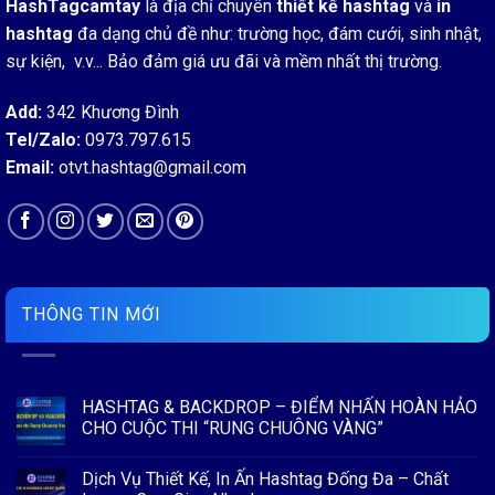
HashTagcamtay
là địa chỉ chuyên
thiết kế hashtag
và
in
hashtag
đa dạng chủ đề như: trường học, đám cưới, sinh nhật,
sự kiện, v.v... Bảo đảm giá ưu đãi và mềm nhất thị trường.
Add:
342 Khương Đình
Tel/Zalo:
0973.797.615
Email:
otvt.hashtag@gmail.com
THÔNG TIN MỚI
HASHTAG & BACKDROP – ĐIỂM NHẤN HOÀN HẢO
CHO CUỘC THI “RUNG CHUÔNG VÀNG”
Không
có
Dịch Vụ Thiết Kế, In Ấn Hashtag Đống Đa – Chất
bình
luận