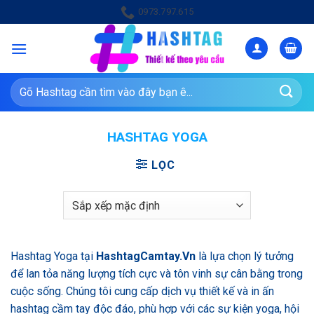
Bỏ
0973.797.615
qua
nội
dung
Tìm
kiếm:
HASHTAG YOGA
LỌC
Hashtag Yoga tại
HashtagCamtay.Vn
là lựa chọn lý tưởng
để lan tỏa năng lượng tích cực và tôn vinh sự cân bằng trong
cuộc sống. Chúng tôi cung cấp dịch vụ thiết kế và in ấn
hashtag cầm tay độc đáo, phù hợp với các sự kiện yoga, hội