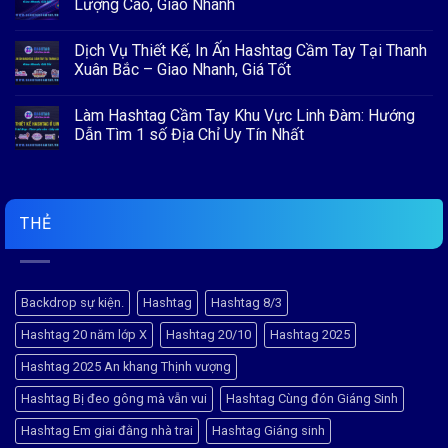
Lượng Cao, Giao Nhanh
ở
HASHTAG
Không
&
có
Dịch Vụ Thiết Kế, In Ấn Hashtag Cầm Tay Tại Thanh
BACKDROP
bình
–
luận
Xuân Bắc – Giao Nhanh, Giá Tốt
ĐIỂM
ở
NHẤN
Dịch
Không
HOÀN
Vụ
có
Làm Hashtag Cầm Tay Khu Vực Linh Đàm: Hướng
HẢO
Thiết
bình
CHO
Kế,
luận
Dẫn Tìm 1 số Địa Chỉ Uy Tín Nhất
CUỘC
In
ở
THI
Ấn
Dịch
Không
“RUNG
Hashtag
Vụ
có
CHUÔNG
Đống
Thiết
bình
VÀNG”
Đa
Kế,
luận
–
In
ở
Chất
Ấn
Làm
THẺ
Lượng
Hashtag
Hashtag
Cao,
Cầm
Cầm
Giao
Tay
Tay
Nhanh
Tại
Khu
Thanh
Vực
Xuân
Linh
Backdrop sự kiện.
Hashtag
Hashtag 8/3
Bắc
Đàm:
–
Hướng
Hashtag 20 năm lớp X
Hashtag 20/10
Hashtag 2025
Giao
Dẫn
Nhanh,
Tìm
Giá
1
Hashtag 2025 An khang Thịnh vượng
Tốt
số
Địa
Hashtag Bị đeo gông mà vẫn vui
Hashtag Cùng đón Giáng Sinh
Chỉ
Uy
Tín
Hashtag Em giai đằng nhà trai
Hashtag Giáng sinh
Nhất