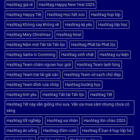
Hashtag giá rẻ
Hashtag Happy New Year 2025
Hashtag Happy Tết
Hashtag Học hết sức
Hashtag họp lớp
Hashtag Không say không về
Hashtag kỷ yếu
Hashtag lớp học
Hashtag Mery Christmas
Hashtag Noel
Hashtag Năm mới Tấn tài Tấn lộc
Hashtag Phát tài Phát lộc
Hashtag Santa Is Comming
Hashtag sinh nhật
Hashtag sự kiện
Hashtag Team chăm ngoan học giỏi
Hashtag Team lạnh lùng
Hashtag Team trai tài gái sắc
Hashtag Team vở sạch chữ đẹp
Hashtag Team đỉnh của chóp
Hashtag trường học
Hashtag tình yêu
Hashtag Tấn tài Tấn lộc
Hashtag Tết
Hashtag Tết này vẫn giống như xưa. Vẫn ưa mua sắm nhưng chưa có
xèng
Hashtag tốt nghiệp
Hashtag vui nhộn
Hashtag Xin chào 2025
Hashtag ăn uống
Hashtag đám cưới
Hashtag Ế bạn ê họp lớp hả