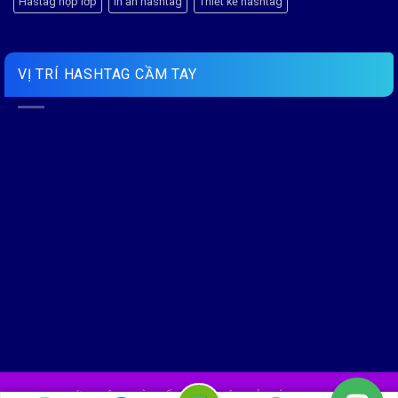
Hastag họp lớp
In ấn hashtag
Thiết kế hashtag
VỊ TRÍ HASHTAG CẦM TAY
GIỚI THIỆU
BÀI VIẾT
LIÊN HỆ
HỎI ĐÁP NHANH