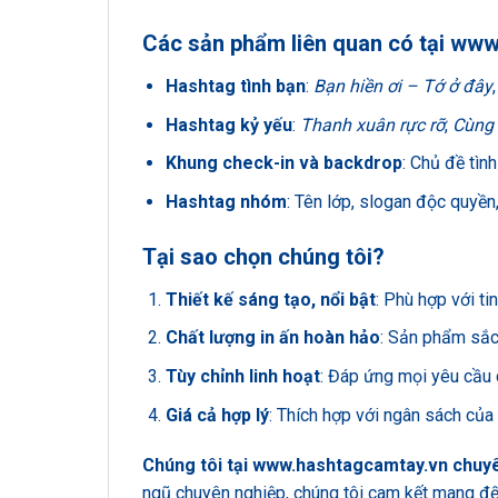
Các sản phẩm liên quan có tại
www
Hashtag tình bạn
:
Bạn hiền ơi – Tớ ở đây
Hashtag kỷ yếu
:
Thanh xuân rực rỡ
,
Cùng 
Khung check-in và backdrop
: Chủ đề tình
Hashtag nhóm
: Tên lớp, slogan độc quyền
Tại sao chọn chúng tôi?
Thiết kế sáng tạo, nổi bật
: Phù hợp với ti
Chất lượng in ấn hoàn hảo
: Sản phẩm sắc 
Tùy chỉnh linh hoạt
: Đáp ứng mọi yêu cầu c
Giá cả hợp lý
: Thích hợp với ngân sách của 
Chúng tôi tại
www.hashtagcamtay.vn
chuyên
ngũ chuyên nghiệp, chúng tôi cam kết mang đ