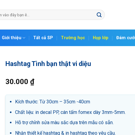
Giới thiệu
Tất cả SP
Trường học
Họp lớp
Đám cướ
Hashtag Tình bạn thật vi diệu
30.000
₫
Kích thước: Từ 30cm – 35cm -40cm
Chất liệu: in decal PP, cán tấm fomex dày 3mm-5mm.
Hỗ trợ chỉnh sửa màu sắc dựa trên mẫu có sẵn.
Nhận thiết kế hashtag & in hashtag theo yêu cầu.