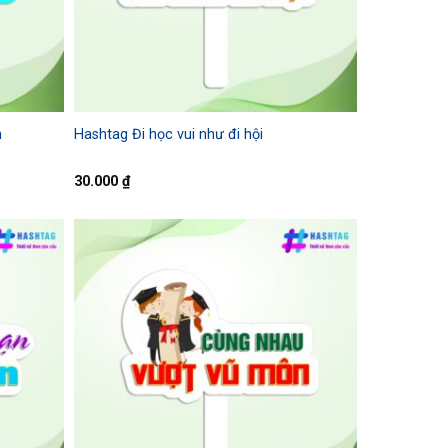
h
Hashtag Đi học vui như đi hội
30.000
₫