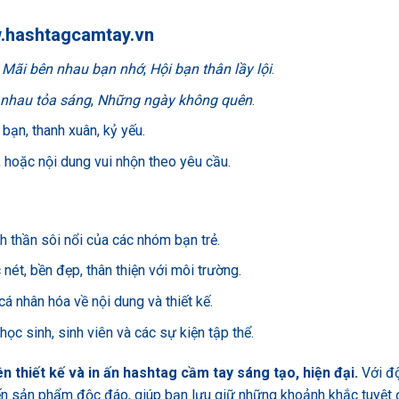
.hashtagcamtay.vn
,
Mãi bên nhau bạn nhớ
,
Hội bạn thân lầy lội
.
nhau tỏa sáng
,
Những ngày không quên
.
 bạn, thanh xuân, kỷ yếu.
, hoặc nội dung vui nhộn theo yêu cầu.
nh thần sôi nổi của các nhóm bạn trẻ.
nét, bền đẹp, thân thiện với môi trường.
á nhân hóa về nội dung và thiết kế.
học sinh, sinh viên và các sự kiện tập thể.
 thiết kế và in ấn hashtag cầm tay sáng tạo, hiện đại.
Với đ
ến sản phẩm độc đáo, giúp bạn lưu giữ những khoảnh khắc tuyệt