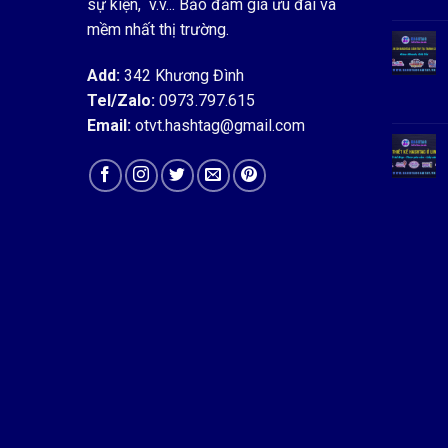
sự kiện, v.v... Bảo đảm giá ưu đãi và
mềm nhất thị trường.
Add:
342 Khương Đình
Tel/Zalo:
0973.797.615
Email:
otvt.hashtag@gmail.com