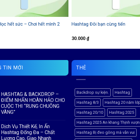
ọc hết sức – Chơi hết mình 2
Hashtag Đôi bạn cùng tiến
30.000
₫
 TIN MỚI
THẺ
Backdrop sự kiện.
Hashtag
HASHTAG & BACKDROP –
ĐIỂM NHẤN HOÀN HẢO CHO
Hashtag 8/3
Hashtag 20 năm lớ
CUỘC THI “RUNG CHUÔNG
VÀNG”
Hashtag 20/10
Hashtag 2025
Không
Hashtag 2025 An khang Thịnh vượ
có
Dịch Vụ Thiết Kế, In Ấn
bình
luận
Hashtag Đống Đa – Chất
Hashtag Bị đeo gông mà vẫn vui
ở
Lượng Cao, Giao Nhanh
HASHTAG