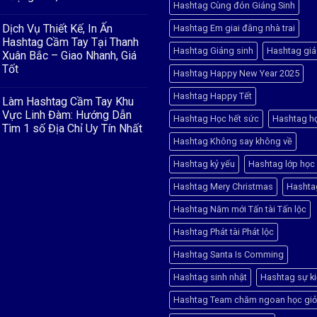
Hashtag Cùng đón Giáng Sinh
&
Không
BACKDROP
có
–
Dịch Vụ Thiết Kế, In Ấn
Hashtag Em giai đằng nhà trai
bình
ĐIỂM
luận
Hashtag Cầm Tay Tại Thanh
NHẤN
ở
Hashtag Giáng sinh
Hashtag giá
HOÀN
Xuân Bắc – Giao Nhanh, Giá
Dịch
HẢO
Vụ
Tốt
CHO
Hashtag Happy New Year 2025
Thiết
CUỘC
Kế,
Không
THI
In
có
Hashtag Happy Tết
“RUNG
Làm Hashtag Cầm Tay Khu
Ấn
bình
CHUÔNG
Hashtag
luận
Vực Linh Đàm: Hướng Dẫn
VÀNG”
Hashtag Học hết sức
Hashtag h
ở
Đống
Tìm 1 số Địa Chỉ Uy Tín Nhất
Dịch
Đa
Vụ
–
Hashtag Không say không về
Không
Thiết
Chất
có
Kế,
Lượng
bình
Hashtag kỷ yếu
Hashtag lớp học
In
Cao,
luận
Ấn
Giao
ở
Hashtag
Nhanh
Hashtag Mery Christmas
Hashta
Làm
Cầm
Hashtag
Tay
Cầm
Hashtag Năm mới Tấn tài Tấn lộc
Tại
Tay
Thanh
Khu
Xuân
Hashtag Phát tài Phát lộc
Vực
Bắc
Linh
–
Đàm:
Hashtag Santa Is Comming
Giao
Hướng
Nhanh,
Dẫn
Giá
Hashtag sinh nhật
Hashtag sự k
Tìm
Tốt
1
số
Hashtag Team chăm ngoan học giỏ
Địa