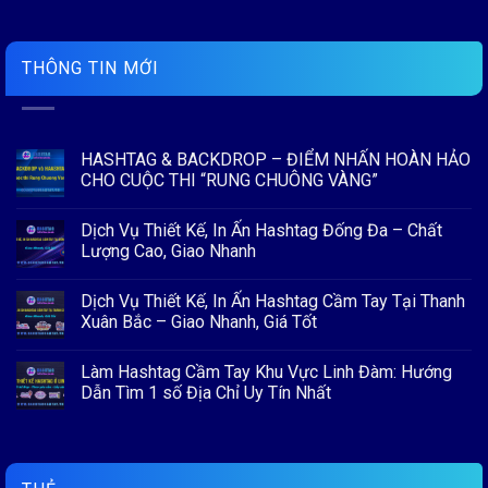
THÔNG TIN MỚI
HASHTAG & BACKDROP – ĐIỂM NHẤN HOÀN HẢO
CHO CUỘC THI “RUNG CHUÔNG VÀNG”
Không
có
Dịch Vụ Thiết Kế, In Ấn Hashtag Đống Đa – Chất
bình
luận
Lượng Cao, Giao Nhanh
ở
HASHTAG
Không
&
có
Dịch Vụ Thiết Kế, In Ấn Hashtag Cầm Tay Tại Thanh
BACKDROP
bình
–
luận
Xuân Bắc – Giao Nhanh, Giá Tốt
ĐIỂM
ở
NHẤN
Dịch
Không
HOÀN
Vụ
có
Làm Hashtag Cầm Tay Khu Vực Linh Đàm: Hướng
HẢO
Thiết
bình
CHO
Kế,
luận
Dẫn Tìm 1 số Địa Chỉ Uy Tín Nhất
CUỘC
In
ở
THI
Ấn
Dịch
Không
“RUNG
Hashtag
Vụ
có
CHUÔNG
Đống
Thiết
bình
VÀNG”
Đa
Kế,
luận
–
In
ở
Chất
Ấn
Làm