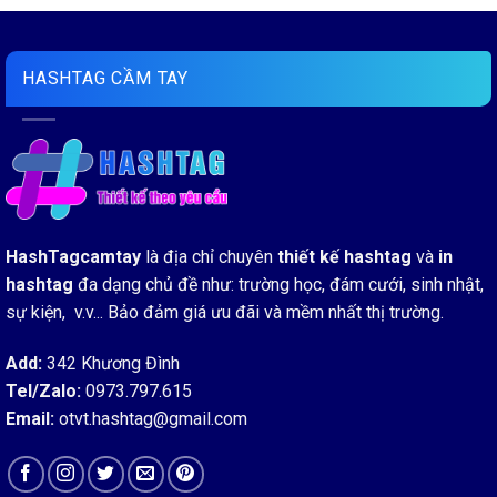
HASHTAG CẦM TAY
HashTagcamtay
là địa chỉ chuyên
thiết kế hashtag
và
in
hashtag
đa dạng chủ đề như: trường học, đám cưới, sinh nhật,
sự kiện, v.v... Bảo đảm giá ưu đãi và mềm nhất thị trường.
Add:
342 Khương Đình
Tel/Zalo:
0973.797.615
Email:
otvt.hashtag@gmail.com