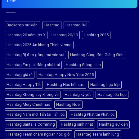
THẺ
Lượng
Hashtag
Hashtag
Cao,
Cầm
Cầm
Giao
Tay
Tay
Nhanh
Tại
Khu
Thanh
Vực
Xuân
Linh
Backdrop sự kiện.
Hashtag
Hashtag 8/3
Bắc
Đàm:
–
Hướng
Hashtag 20 năm lớp X
Hashtag 20/10
Hashtag 2025
Giao
Dẫn
Nhanh,
Tìm
Giá
1
Hashtag 2025 An khang Thịnh vượng
Tốt
số
Địa
Hashtag Bị đeo gông mà vẫn vui
Hashtag Cùng đón Giáng Sinh
Chỉ
Uy
Tín
Hashtag Em giai đằng nhà trai
Hashtag Giáng sinh
Nhất
Hashtag giá rẻ
Hashtag Happy New Year 2025
Hashtag Happy Tết
Hashtag Học hết sức
Hashtag họp lớp
Hashtag Không say không về
Hashtag kỷ yếu
Hashtag lớp học
Hashtag Mery Christmas
Hashtag Noel
Hashtag Năm mới Tấn tài Tấn lộc
Hashtag Phát tài Phát lộc
Hashtag Santa Is Comming
Hashtag sinh nhật
Hashtag sự kiện
Hashtag Team chăm ngoan học giỏi
Hashtag Team lạnh lùng