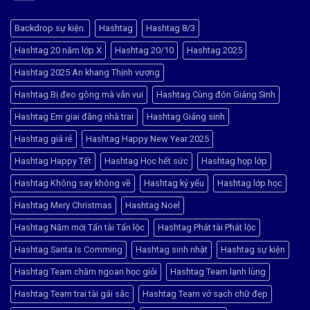
Nhanh
Tại
Khu
Thanh
Vực
Xuân
Linh
Backdrop sự kiện.
Hashtag
Hashtag 8/3
Bắc
Đàm:
–
Hướng
Hashtag 20 năm lớp X
Hashtag 20/10
Hashtag 2025
Giao
Dẫn
Nhanh,
Tìm
Giá
1
Hashtag 2025 An khang Thịnh vượng
Tốt
số
Địa
Hashtag Bị đeo gông mà vẫn vui
Hashtag Cùng đón Giáng Sinh
Chỉ
Uy
Tín
Hashtag Em giai đằng nhà trai
Hashtag Giáng sinh
Nhất
Hashtag giá rẻ
Hashtag Happy New Year 2025
Hashtag Happy Tết
Hashtag Học hết sức
Hashtag họp lớp
Hashtag Không say không về
Hashtag kỷ yếu
Hashtag lớp học
Hashtag Mery Christmas
Hashtag Noel
Hashtag Năm mới Tấn tài Tấn lộc
Hashtag Phát tài Phát lộc
Hashtag Santa Is Comming
Hashtag sinh nhật
Hashtag sự kiện
Hashtag Team chăm ngoan học giỏi
Hashtag Team lạnh lùng
Hashtag Team trai tài gái sắc
Hashtag Team vở sạch chữ đẹp