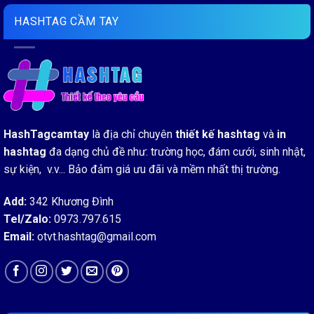
HASHTAG CẦM TAY
HashTagcamtay
là địa chỉ chuyên
thiết kế hashtag
và
in
hashtag
đa dạng chủ đề như: trường học, đám cưới, sinh nhật,
sự kiện, v.v... Bảo đảm giá ưu đãi và mềm nhất thị trường.
Add:
342 Khương Đình
Tel/Zalo:
0973.797.615
Email:
otvt.hashtag@gmail.com