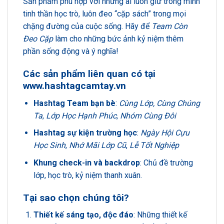
Sản phẩm phù hợp với những ai luôn giữ trong mình
tinh thần học trò, luôn đeo “cặp sách” trong mọi
chặng đường của cuộc sống. Hãy để
Team Còn
Đeo Cặp
làm cho những bức ảnh kỷ niệm thêm
phần sống động và ý nghĩa!
Các sản phẩm liên quan có tại
www.hashtagcamtay.vn
Hashtag Team bạn bè
:
Cùng Lớp, Cùng Chúng
Ta
,
Lớp Học Hạnh Phúc
,
Nhóm Cùng Đôi
Hashtag sự kiện trường học
:
Ngày Hội Cựu
Học Sinh
,
Nhớ Mãi Lớp Cũ
,
Lễ Tốt Nghiệp
Khung check-in và backdrop
: Chủ đề trường
lớp, học trò, kỷ niệm thanh xuân.
Tại sao chọn chúng tôi?
Thiết kế sáng tạo, độc đáo
: Những thiết kế