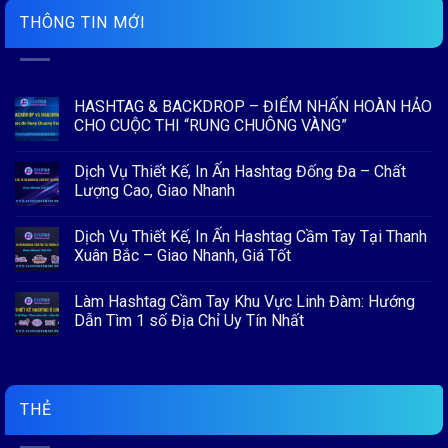
THÔNG TIN MỚI
HASHTAG & BACKDROP – ĐIỂM NHẤN HOÀN HẢO
CHO CUỘC THI “RUNG CHUÔNG VÀNG”
Không
có
Dịch Vụ Thiết Kế, In Ấn Hashtag Đống Đa – Chất
bình
luận
Lượng Cao, Giao Nhanh
ở
HASHTAG
Không
&
có
Dịch Vụ Thiết Kế, In Ấn Hashtag Cầm Tay Tại Thanh
BACKDROP
bình
–
luận
Xuân Bắc – Giao Nhanh, Giá Tốt
ĐIỂM
ở
NHẤN
Dịch
Không
HOÀN
Vụ
có
Làm Hashtag Cầm Tay Khu Vực Linh Đàm: Hướng
HẢO
Thiết
bình
CHO
Kế,
luận
Dẫn Tìm 1 số Địa Chỉ Uy Tín Nhất
CUỘC
In
ở
THI
Ấn
Dịch
Không
“RUNG
Hashtag
Vụ
có
CHUÔNG
Đống
Thiết
bình
VÀNG”
Đa
Kế,
luận
–
In
ở
Chất
Ấn
Làm
THẺ
Lượng
Hashtag
Hashtag
Cao,
Cầm
Cầm
Giao
Tay
Tay