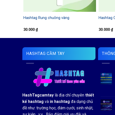
Hashtag Rung chuông vàng
Hashtag 
30.000
₫
30.000
₫
HASHTAG CẦM TAY
THÔNG
HashTagcamtay
là địa chỉ chuyên
thiết
kế hashtag
và
in hashtag
đa dạng chủ
đề như: trường học, đám cưới, sinh nhật,
sự kiện, v.v... Bảo đảm giá ưu đãi và