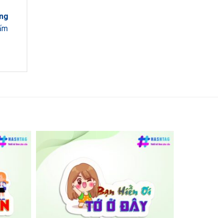
ững
 ấm