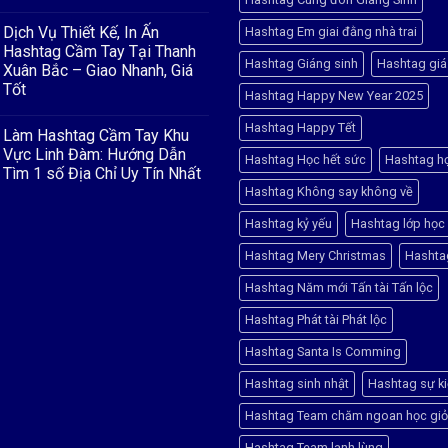
&
Không
BACKDROP
có
–
Dịch Vụ Thiết Kế, In Ấn
Hashtag Em giai đằng nhà trai
bình
ĐIỂM
luận
Hashtag Cầm Tay Tại Thanh
NHẤN
ở
Hashtag Giáng sinh
Hashtag giá
HOÀN
Xuân Bắc – Giao Nhanh, Giá
Dịch
HẢO
Vụ
Tốt
CHO
Hashtag Happy New Year 2025
Thiết
CUỘC
Kế,
Không
THI
In
có
Hashtag Happy Tết
“RUNG
Làm Hashtag Cầm Tay Khu
Ấn
bình
CHUÔNG
Hashtag
luận
Vực Linh Đàm: Hướng Dẫn
VÀNG”
Hashtag Học hết sức
Hashtag h
ở
Đống
Tìm 1 số Địa Chỉ Uy Tín Nhất
Dịch
Đa
Vụ
–
Hashtag Không say không về
Không
Thiết
Chất
có
Kế,
Lượng
bình
Hashtag kỷ yếu
Hashtag lớp học
In
Cao,
luận
Ấn
Giao
ở
Hashtag
Nhanh
Hashtag Mery Christmas
Hashta
Làm
Cầm
Hashtag
Tay
Cầm
Hashtag Năm mới Tấn tài Tấn lộc
Tại
Tay
Thanh
Khu
Xuân
Hashtag Phát tài Phát lộc
Vực
Bắc
Linh
–
Đàm:
Hashtag Santa Is Comming
Giao
Hướng
Nhanh,
Dẫn
Giá
Hashtag sinh nhật
Hashtag sự k
Tìm
Tốt
1
số
Hashtag Team chăm ngoan học giỏ
Địa
Chỉ
Hashtag Team lạnh lùng