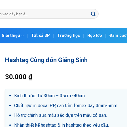
Giới thiệu
Tất cả SP
Trường học
Họp lớp
Đám cướ
Hashtag Cùng đón Giáng Sinh
30.000
₫
Kích thước: Từ 30cm – 35cm -40cm
Chất liệu: in decal PP, cán tấm fomex dày 3mm-5mm.
Hỗ trợ chỉnh sửa màu sắc dựa trên mẫu có sẵn.
Nhận thiết kế hashtag & in hashtag theo yêu cầu.