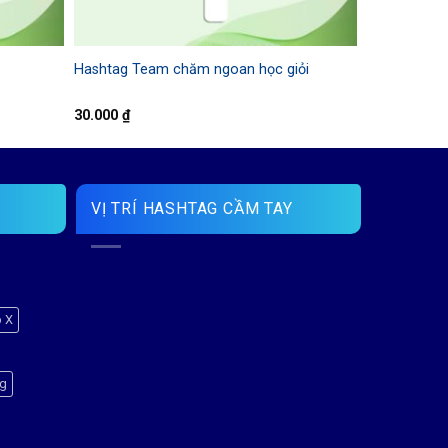
Hashtag Team chăm ngoan học giỏi
30.000
₫
VỊ TRÍ HASHTAG CẦM TAY
p X
ng