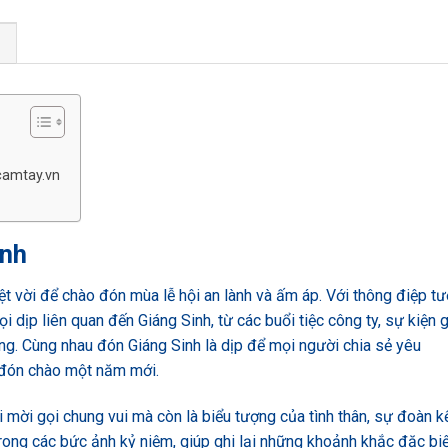
G
camtay.vn
inh
ệt vời để chào đón mùa lễ hội an lành và ấm áp. Với thông điệp tư
 dịp liên quan đến Giáng Sinh, từ các buổi tiệc công ty, sự kiện g
g. Cùng nhau đón Giáng Sinh là dịp để mọi người chia sẻ yêu
 đón chào một năm mới.
i mời gọi chung vui mà còn là biểu tượng của tình thân, sự đoàn k
trong các bức ảnh kỷ niệm, giúp ghi lại những khoảnh khắc đặc bi