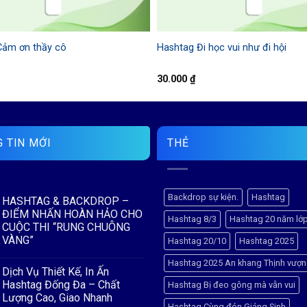
Cảm ơn thầy cô
Hashtag Đi học vui như đi hội
30.000
₫
 TIN MỚI
THẺ
Backdrop sự kiện.
Hashtag
HASHTAG & BACKDROP –
ĐIỂM NHẤN HOÀN HẢO CHO
Hashtag 8/3
Hashtag 20 năm lớ
CUỘC THI “RUNG CHUÔNG
VÀNG”
Hashtag 20/10
Hashtag 2025
Không
Hashtag 2025 An khang Thịnh vượ
có
Dịch Vụ Thiết Kế, In Ấn
bình
luận
Hashtag Đống Đa – Chất
Hashtag Bị đeo gông mà vẫn vui
ở
Lượng Cao, Giao Nhanh
HASHTAG
Hashtag Cùng đón Giáng Sinh