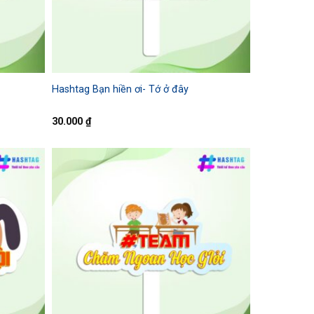
Hashtag Bạn hiền ơi- Tớ ở đây
30.000
₫