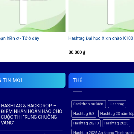
ạn hiền ơi- Tớ ở đây
Hashtag Đại học X xin chào K100
30.000
₫
 TIN MỚI
THẺ
Backdrop sự kiện.
Hashtag
HASHTAG & BACKDROP –
ĐIỂM NHẤN HOÀN HẢO CHO
Hashtag 8/3
Hashtag 20 năm lớ
CUỘC THI “RUNG CHUÔNG
VÀNG”
Hashtag 20/10
Hashtag 2025
Không
Hashtag 2025 An khang Thịnh vượ
có