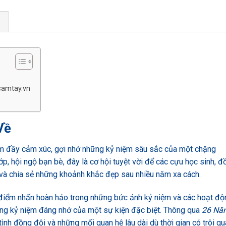
G
camtay.vn
Về
m đầy cảm xúc, gợi nhớ những kỷ niệm sâu sắc của một chặng
, hội ngộ bạn bè, đây là cơ hội tuyệt vời để các cựu học sinh, đ
và chia sẻ những khoảnh khắc đẹp sau nhiều năm xa cách.
à điểm nhấn hoàn hảo trong những bức ảnh kỷ niệm và các hoạt độ
hững kỷ niệm đáng nhớ của một sự kiện đặc biệt. Thông qua
26 Nă
ình đồng đội và những mối quan hệ lâu dài dù thời gian có trôi qu