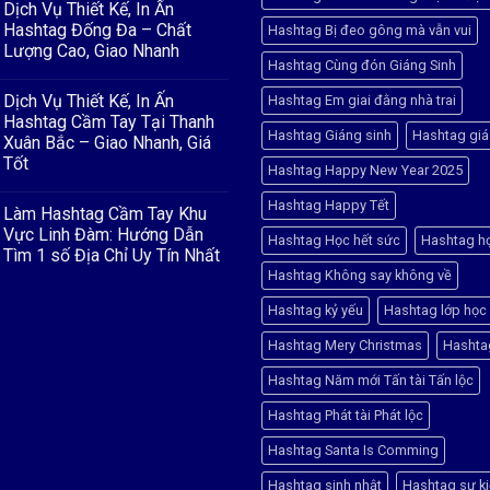
Dịch Vụ Thiết Kế, In Ấn
bình
luận
Hashtag Đống Đa – Chất
Hashtag Bị đeo gông mà vẫn vui
ở
Lượng Cao, Giao Nhanh
HASHTAG
Hashtag Cùng đón Giáng Sinh
&
Không
BACKDROP
có
–
Dịch Vụ Thiết Kế, In Ấn
Hashtag Em giai đằng nhà trai
bình
ĐIỂM
luận
Hashtag Cầm Tay Tại Thanh
NHẤN
ở
Hashtag Giáng sinh
Hashtag giá
HOÀN
Xuân Bắc – Giao Nhanh, Giá
Dịch
HẢO
Vụ
Tốt
CHO
Hashtag Happy New Year 2025
Thiết
CUỘC
Kế,
Không
THI
In
có
Hashtag Happy Tết
“RUNG
Làm Hashtag Cầm Tay Khu
Ấn
bình
CHUÔNG
Hashtag
luận
Vực Linh Đàm: Hướng Dẫn
VÀNG”
Hashtag Học hết sức
Hashtag h
ở
Đống
Tìm 1 số Địa Chỉ Uy Tín Nhất
Dịch
Đa
Vụ
–
Hashtag Không say không về
Không
Thiết
Chất
có
Kế,
Lượng
bình
Hashtag kỷ yếu
Hashtag lớp học
In
Cao,
luận
Ấn
Giao
ở
Hashtag
Nhanh
Hashtag Mery Christmas
Hashta
Làm
Cầm
Hashtag
Tay
Cầm
Hashtag Năm mới Tấn tài Tấn lộc
Tại
Tay
Thanh
Khu
Xuân
Hashtag Phát tài Phát lộc
Vực
Bắc
Linh
–
Đàm:
Hashtag Santa Is Comming
Giao
Hướng
Nhanh,
Dẫn
Giá
Hashtag sinh nhật
Hashtag sự k