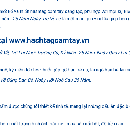
thiết kế và in ấn hashtag cầm tay sáng tạo, phù hợp với mọi sự ki
6 năm.
26 Năm Ngày Trở Về
sẽ là một món quà ý nghĩa giúp bạn 
.
tại
www.hashtagcamtay.vn
ở Về
,
Trở Lại Ngôi Trường Cũ
,
Kỷ Niệm 26 Năm
,
Ngày Quay Lại 
 ngộ, kỷ niệm lớp học, buổi gặp gỡ bạn bè cũ, tái ngộ bạn bè lâu 
 Về Cùng Bạn Bè
,
Ngày Hội Ngộ Sau 26 Năm
.
hẩm được chúng tôi thiết kế tinh tế, mang lại những dấu ấn đặc bi
 bảo chất lượng hình ảnh sắc nét, màu sắc nổi bật, độ bền cao.