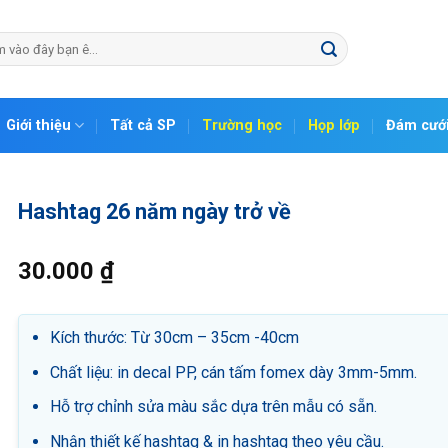
Giới thiệu
Tất cả SP
Trường học
Họp lớp
Đám cướ
Hashtag 26 năm ngày trở về
30.000
₫
Kích thước: Từ 30cm – 35cm -40cm
Chất liệu: in decal PP, cán tấm fomex dày 3mm-5mm.
Hỗ trợ chỉnh sửa màu sắc dựa trên mẫu có sẵn.
Nhận thiết kế hashtag & in hashtag theo yêu cầu.