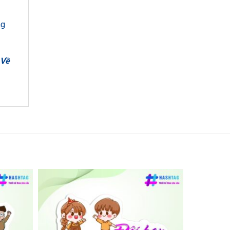
ng
 Về