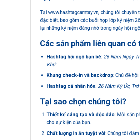
Tại
www.hashtagcamtay.vn
, chúng tôi chuyên 
đặc biệt, bao gồm các buổi họp lớp kỷ niệm 2
lại những kỷ niệm đáng nhớ trong ngày hội ngộ
Các sản phẩm liên quan có 
Hashtag hội ngộ bạn bè
:
26 Năm Ngày Tr
Khứ
.
Khung check-in và backdrop
: Chủ đề hội
Hashtag cá nhân hóa
:
26 Năm Ký Ức
,
Trở
Tại sao chọn chúng tôi?
Thiết kế sáng tạo và độc đáo
: Mỗi sản p
cho sự kiện của bạn.
Chất lượng in ấn tuyệt vời
: Chúng tôi đảm