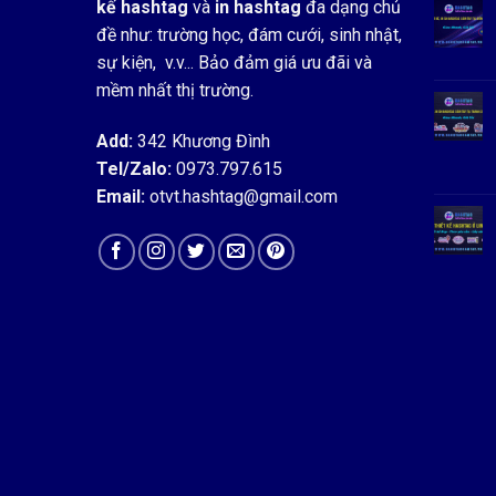
kế hashtag
và
in hashtag
đa dạng chủ
đề như: trường học, đám cưới, sinh nhật,
sự kiện, v.v... Bảo đảm giá ưu đãi và
mềm nhất thị trường.
Add:
342 Khương Đình
Tel/Zalo:
0973.797.615
Email:
otvt.hashtag@gmail.com