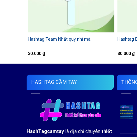
Hashtag Team Nhất quỷ nhì mà
Hashtag B
30.000
₫
30.000
₫
HASHTAG CẦM TAY
THÔNG
HashTagcamtay
là địa chỉ chuyên
thiết