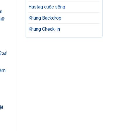
Hastag cuộc sống
ện
Khung Backdrop
giữ
Khung Check-in
Quá
năm.
ệt