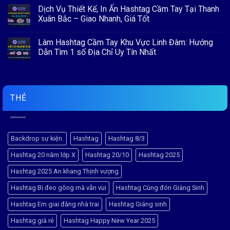
&
có
Dịch Vụ Thiết Kế, In Ấn Hashtag Cầm Tay Tại Thanh
BACKDROP
bình
–
luận
Xuân Bắc – Giao Nhanh, Giá Tốt
ĐIỂM
ở
NHẤN
Dịch
Không
HOÀN
Vụ
có
Làm Hashtag Cầm Tay Khu Vực Linh Đàm: Hướng
HẢO
Thiết
bình
CHO
Kế,
luận
Dẫn Tìm 1 số Địa Chỉ Uy Tín Nhất
CUỘC
In
ở
THI
Ấn
Dịch
Không
“RUNG
Hashtag
Vụ
có
CHUÔNG
Đống
Thiết
bình
VÀNG”
Đa
Kế,
luận
–
In
ở
Chất
Ấn
Làm
THẺ
Lượng
Hashtag
Hashtag
Cao,
Cầm
Cầm
Giao
Tay
Tay
Nhanh
Tại
Khu
Thanh
Vực
Xuân
Linh
Backdrop sự kiện.
Hashtag
Hashtag 8/3
Bắc
Đàm:
–
Hướng
Hashtag 20 năm lớp X
Hashtag 20/10
Hashtag 2025
Giao
Dẫn
Nhanh,
Tìm
Giá
1
Hashtag 2025 An khang Thịnh vượng
Tốt
số
Địa
Hashtag Bị đeo gông mà vẫn vui
Hashtag Cùng đón Giáng Sinh
Chỉ
Uy
Tín
Hashtag Em giai đằng nhà trai
Hashtag Giáng sinh
Nhất
Hashtag giá rẻ
Hashtag Happy New Year 2025