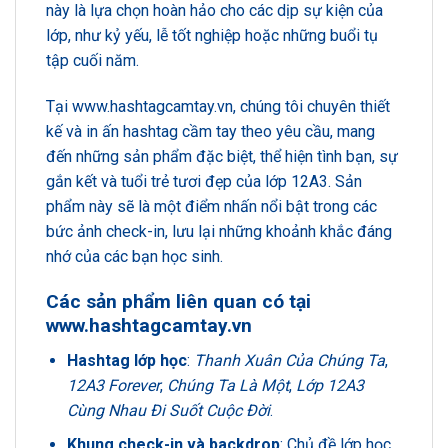
này là lựa chọn hoàn hảo cho các dịp sự kiện của
lớp, như kỷ yếu, lễ tốt nghiệp hoặc những buổi tụ
tập cuối năm.
Tại
www.hashtagcamtay.vn
, chúng tôi chuyên thiết
kế và in ấn hashtag cầm tay theo yêu cầu, mang
đến những sản phẩm đặc biệt, thể hiện tình bạn, sự
gắn kết và tuổi trẻ tươi đẹp của lớp 12A3. Sản
phẩm này sẽ là một điểm nhấn nổi bật trong các
bức ảnh check-in, lưu lại những khoảnh khắc đáng
nhớ của các bạn học sinh.
Các sản phẩm liên quan có tại
www.hashtagcamtay.vn
Hashtag lớp học
:
Thanh Xuân Của Chúng Ta
,
12A3 Forever
,
Chúng Ta Là Một
,
Lớp 12A3
Cùng Nhau Đi Suốt Cuộc Đời
.
Khung check-in và backdrop
: Chủ đề lớp học,