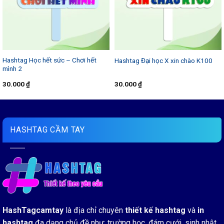
Hashtag Học hết sức – Chơi hết
Hashtag Đại học X xin chào K100
mình 2
30.000
₫
30.000
₫
HASHTAG CẦM TAY
HashTagcamtay
là địa chỉ chuyên
thiết kế hashtag
và
in
hashtag
đa dạng chủ đề như: trường học, đám cưới, sinh nhật,