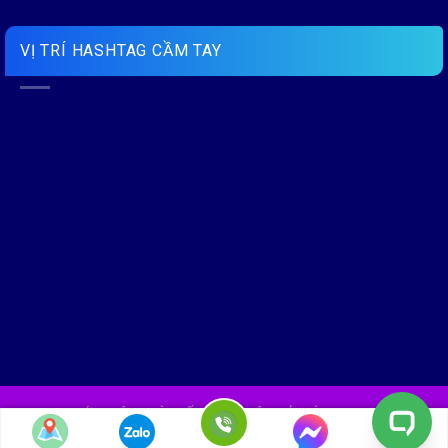
VỊ TRÍ HASHTAG CẦM TAY
GIỚI THIỆU
BÀI VIẾT
LIÊN HỆ
HỎI ĐÁP NHANH
Copyright 2026 ©
Hashtag Cầm tay