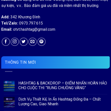
sự kiện, v.v... Bảo đảm giá ưu đãi và mềm nhất thị trường.
Add:
342 Khương Đình
Tel/Zalo:
0973.797.615
Email:
otvt.hashtag@gmail.com
THÔNG TIN MỚI
HASHTAG & BACKDROP – ĐIỂM NHẤN HOÀN HẢO
CHO CUỘC THI “RUNG CHUÔNG VÀNG”
Không
có
Dịch Vụ Thiết Kế, In Ấn Hashtag Đống Đa – Chất
bình
luận
Lượng Cao, Giao Nhanh
ở
HASHTAG
Không