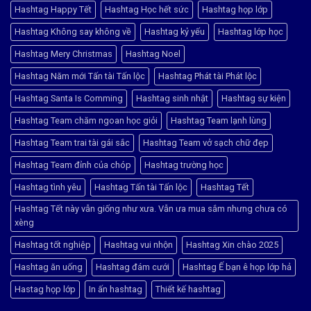
Hashtag Happy Tết
Hashtag Học hết sức
Hashtag họp lớp
Hashtag Không say không về
Hashtag kỷ yếu
Hashtag lớp học
Hashtag Mery Christmas
Hashtag Noel
Hashtag Năm mới Tấn tài Tấn lộc
Hashtag Phát tài Phát lộc
Hashtag Santa Is Comming
Hashtag sinh nhật
Hashtag sự kiện
Hashtag Team chăm ngoan học giỏi
Hashtag Team lạnh lùng
Hashtag Team trai tài gái sắc
Hashtag Team vở sạch chữ đẹp
Hashtag Team đỉnh của chóp
Hashtag trường học
Hashtag tình yêu
Hashtag Tấn tài Tấn lộc
Hashtag Tết
Hashtag Tết này vẫn giống như xưa. Vẫn ưa mua sắm nhưng chưa có
xèng
Hashtag tốt nghiệp
Hashtag vui nhộn
Hashtag Xin chào 2025
Hashtag ăn uống
Hashtag đám cưới
Hashtag Ế bạn ê họp lớp hả
Hastag họp lớp
In ấn hashtag
Thiết kế hashtag