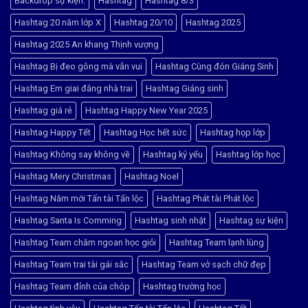
Backdrop sự kiện.
Hashtag
Hashtag 8/3
Bắc
Đàm:
–
Hướng
Hashtag 20 năm lớp X
Hashtag 20/10
Hashtag 2025
Giao
Dẫn
Nhanh,
Tìm
Giá
1
Hashtag 2025 An khang Thịnh vượng
Tốt
số
Địa
Hashtag Bị đeo gông mà vẫn vui
Hashtag Cùng đón Giáng Sinh
Chỉ
Uy
Tín
Hashtag Em giai đằng nhà trai
Hashtag Giáng sinh
Nhất
Hashtag giá rẻ
Hashtag Happy New Year 2025
Hashtag Happy Tết
Hashtag Học hết sức
Hashtag họp lớp
Hashtag Không say không về
Hashtag kỷ yếu
Hashtag lớp học
Hashtag Mery Christmas
Hashtag Noel
Hashtag Năm mới Tấn tài Tấn lộc
Hashtag Phát tài Phát lộc
Hashtag Santa Is Comming
Hashtag sinh nhật
Hashtag sự kiện
Hashtag Team chăm ngoan học giỏi
Hashtag Team lạnh lùng
Hashtag Team trai tài gái sắc
Hashtag Team vở sạch chữ đẹp
Hashtag Team đỉnh của chóp
Hashtag trường học