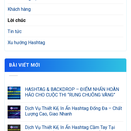
Khách hàng
Lời chúc
Tin tức
Xu hướng Hashtag
BÀI VIẾT MỚI
HASHTAG & BACKDROP – ĐIỂM NHẤN HOÀN
HẢO CHO CUỘC THI “RUNG CHUÔNG VÀNG”
Không
có
Dịch Vụ Thiết Kế, In Ấn Hashtag Đống Đa – Chất
bình
luận
Lượng Cao, Giao Nhanh
ở
HASHTAG
Không
&
có
Dịch Vụ Thiết Kế, In Ấn Hashtag Cầm Tay Tại
BACKDROP
bình