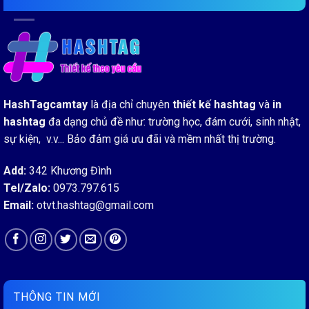
HashTagcamtay
là địa chỉ chuyên
thiết kế hashtag
và
in
hashtag
đa dạng chủ đề như: trường học, đám cưới, sinh nhật,
sự kiện, v.v... Bảo đảm giá ưu đãi và mềm nhất thị trường.
Add:
342 Khương Đình
Tel/Zalo:
0973.797.615
Email:
otvt.hashtag@gmail.com
THÔNG TIN MỚI