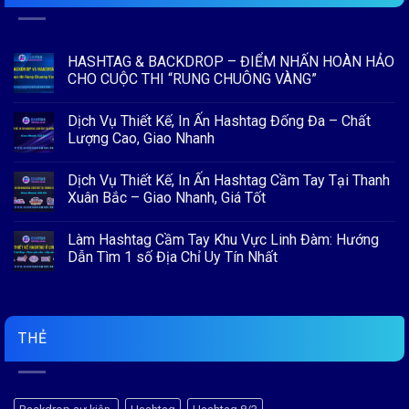
HASHTAG & BACKDROP – ĐIỂM NHẤN HOÀN HẢO
CHO CUỘC THI “RUNG CHUÔNG VÀNG”
Không
có
Dịch Vụ Thiết Kế, In Ấn Hashtag Đống Đa – Chất
bình
luận
Lượng Cao, Giao Nhanh
ở
HASHTAG
Không
&
có
Dịch Vụ Thiết Kế, In Ấn Hashtag Cầm Tay Tại Thanh
BACKDROP
bình
–
luận
Xuân Bắc – Giao Nhanh, Giá Tốt
ĐIỂM
ở
NHẤN
Dịch
Không
HOÀN
Vụ
có
Làm Hashtag Cầm Tay Khu Vực Linh Đàm: Hướng
HẢO
Thiết
bình
CHO
Kế,
luận
Dẫn Tìm 1 số Địa Chỉ Uy Tín Nhất
CUỘC
In
ở
THI
Ấn
Dịch
Không
“RUNG
Hashtag
Vụ
có
CHUÔNG
Đống
Thiết
bình
VÀNG”
Đa
Kế,
luận
–
In
ở
Chất
Ấn
Làm
THẺ
Lượng
Hashtag
Hashtag
Cao,
Cầm
Cầm
Giao
Tay
Tay
Nhanh
Tại
Khu
Thanh
Vực
Xuân
Linh