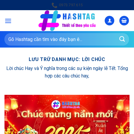
Bỏ
0973.797.615
qua
nội
dung
Tìm
kiếm:
LƯU TRỮ DANH MỤC:
LỜI CHÚC
Lời chúc Hay và Ý nghĩa trong các sự kiện ngày lễ Tết. Tổng
hợp các câu chúc hay,